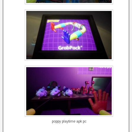
poppy playtime apk pc