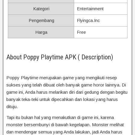
Kategori
Entertainment
Pengembang
Flyingca.Inc
Harga
Free
About Poppy Playtime APK ( Description)
Poppy Playtime merupakan game yang mengikuti resep
sukses yang telah dibuat oleh banyak game horor lainnya. Di
game ini, Anda harus melarikan diri dari gedung dengan begitu
banyak teka-teki untuk dipecahkan dan lokasi yang harus
dituju.
Tapi itu bukan hal yang menakutkan di game ini, karena
monster bersembunyi di bawah kegelapan. Monster melihat
dan mendengar semua yang Anda lakukan, jadi Anda harus