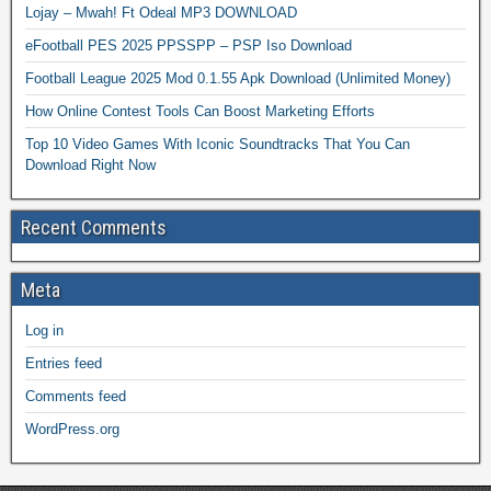
Lojay – Mwah! Ft Odeal MP3 DOWNLOAD
eFootball PES 2025 PPSSPP – PSP Iso Download
Football League 2025 Mod 0.1.55 Apk Download (Unlimited Money)
How Online Contest Tools Can Boost Marketing Efforts
Top 10 Video Games With Iconic Soundtracks That You Can
Download Right Now
Recent Comments
Meta
Log in
Entries feed
Comments feed
WordPress.org